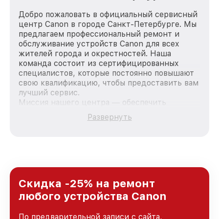
Добро пожаловать в официальный сервисный
центр Canon в городе Санкт-Петербурге. Мы
предлагаем профессиональный ремонт и
обслуживание устройств Canon для всех
жителей города и окрестностей. Наша
команда состоит из сертифицированных
специалистов, которые постоянно повышают
свою квалификацию, чтобы предоставить вам
лучший сервис.
Миссия нашего центра — обеспечить
качественный и доступный ремонт для
Развернуть
каждого пользователя продукции Canon, вне
зависимости от сложности поломки. Мы
стремимся к тому, чтобы каждый клиент был
удовлетворен скоростью и качеством
предоставляемых услуг. Наша цель — стать
лучшим сервисным центром Canon в городе
Санкт-Петербурге, постоянно повышая
Скидка -25% на ремонт
уровень доверия и лояльности наших
любого устройства Canon
клиентов.
По предварительной записи с сайта,